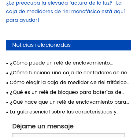
¿Le preocupa la elevada factura de la luz? ¡La
caja de medidores de riel monofásico está aquí
para ayudar!
Noticias relacionadas
¿Cómo puede un relé de enclavamiento
transformar su hogar inteligente?
¿Cómo funciona una caja de contadores de riel
trifásico?
Cómo elegir la caja de medidor de riel trifásico
adecuada para una distribución de energía
¿Qué es un relé de bloqueo para baterías de
confiable
automóviles y por qué es esencial para los
¿Qué hace que un relé de enclavamiento para
sistemas de energía de vehículos modernos?
medidores inteligentes sea esencial en la gestión
La guía esencial sobre las características y
energética moderna?
ventajas de las cajas de medidores de energía
Déjame un mensaje