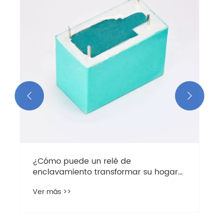
en
in
Ve
en


¿Cómo puede un relé de
enclavamiento transformar su hogar
inteligente?
Ver más >>