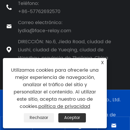
Teléfono:

+86-57762692570
Correo electrónico:

lydia@face-relay.com
DIRECCIÓN: No.6, Jieda Road, ciudad de
Liushi, ciudad de Yueqing, ciudad de

Wenzhou, provincia de Zhejiang, China
X
Utilizamos cookies para ofrecerle una
mejor experiencia de navegación,
analizar el tráfico del sitio y
personalizar el contenido. Al utilizar
este sitio, acepta nuestro uso de
Copyright © 2025 Yueqing Face Electric Co., Ltd.
Todos los derechos reservados.
cookies.
política de privacidad
Links
|
Sitemap
|
RSS
|
XML
|
política de
Rechazar
Aceptar
privacidad
|



